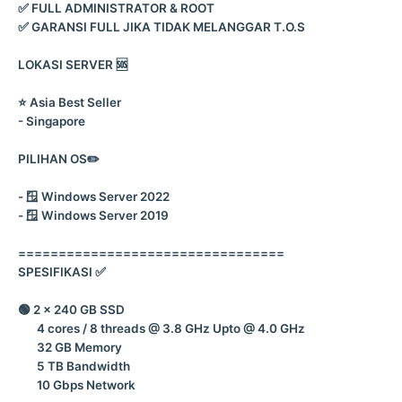
✅ FULL ADMINISTRATOR & ROOT
✅ GARANSI FULL JIKA TIDAK MELANGGAR T.O.S
LOKASI SERVER 🆘
⭐️ Asia Best Seller
- Singapore
PILIHAN OS✏️
- 🪟 Windows Server 2022
- 🪟 Windows Server 2019
=================================
SPESIFIKASI ✅
🟢 2 x 240 GB SSD
4 cores / 8 threads @ 3.8 GHz Upto @ 4.0 GHz
32 GB Memory
5 TB Bandwidth
10 Gbps Network